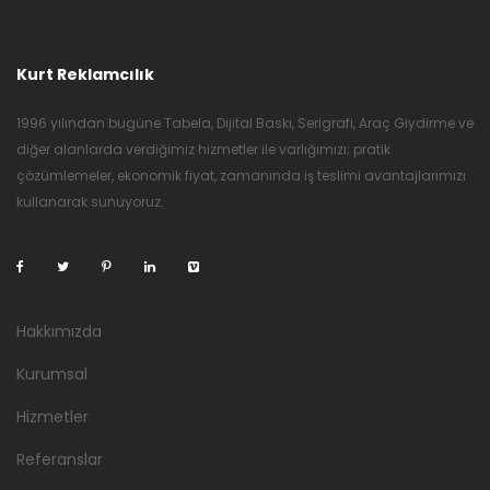
Kurt Reklamcılık
1996 yılından bugüne Tabela, Dijital Baskı, Serigrafi, Araç Giydirme ve
diğer alanlarda verdiğimiz hizmetler ile varlığımızı; pratik
çözümlemeler, ekonomik fiyat, zamanında iş teslimi avantajlarımızı
kullanarak sunuyoruz.
Hakkımızda
Kurumsal
Hizmetler
Referanslar