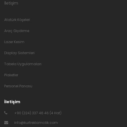
İletişim
Atatürk Köşeleri
Araç Giydirme
Lazer Kesim
Display Sistemleri
Tabela Uygulamaları
Plaketler
Personel Panosu
İletişim
+90 (324) 337 46 46 (4 Hat)
info@kurtreklamcilik.com